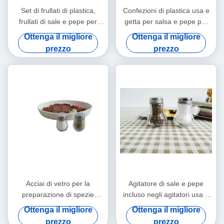
Set di frullati di plastica,
Confezioni di plastica usa e
frullati di sale e pepe per
getta per salsa e pepe per
pollo
pollo
Ottenga il migliore
Ottenga il migliore
prezzo
prezzo
Acciai di vetro per la
Agitatore di sale e pepe
preparazione di spezie
incluso negli agitatori usa e
Acciai di macchia per la
getta
Ottenga il migliore
Ottenga il migliore
preparazione di spezie Mini
prezzo
prezzo