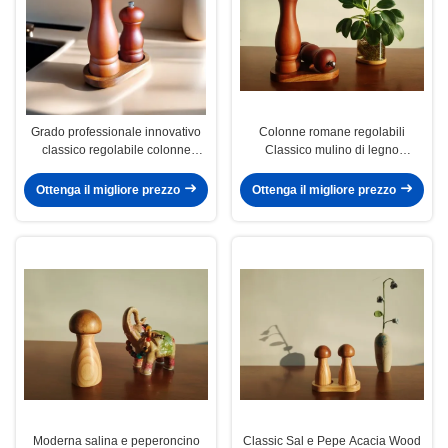
Grado professionale innovativo
Colonne romane regolabili
classico regolabile colonne
Classico mulino di legno
romane sale e pepe set tritolo di
Sellatore di sale e pepe Set di
legno tipi adatti casa e ristorante
condimenti pregiati
Ottenga il migliore prezzo
Ottenga il migliore prezzo
Moderna salina e peperoncino
Classic Sal e Pepe Acacia Wood