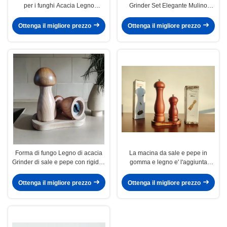
per i funghi Acacia Legno
Grinder Set Elegante Mulino
macinatore set 2 Pcs mulino con
Moderno e elegante Necessità di
vassoio mulino per la raccolta di
condimenti regolabili
Ottenga il migliore prezzo
Ottenga il migliore prezzo
articoli da cucina
Forma di fungo Legno di acacia
La macina da sale e pepe in
Grinder di sale e pepe con rigidità
gomma e legno e' l'aggiunta
regolabile manualmente
perfetta al tuo arsenale culinario.
Ottenga il migliore prezzo
Ottenga il migliore prezzo