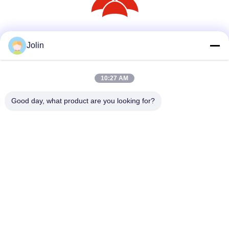
Mezzi sociali
Jolin
10:27 AM
Contatto rapido
Good day, what product are you looking for?
Telefono
86--18030153827
E-mail
info@saltnpeppergrinder.com
Indirizzo
Unità 1008, torre B, edificio China Resources, n. 95 East
Hubin Road, distretto di Siming, Xiamen, Cina 361004