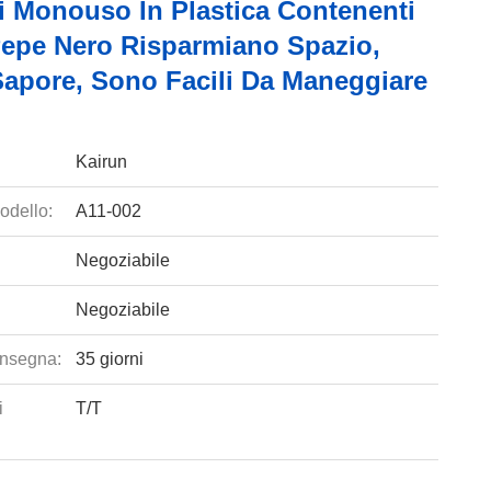
ri Monouso In Plastica Contenenti
Pepe Nero Risparmiano Spazio,
apore, Sono Facili Da Maneggiare
Kairun
odello:
A11-002
Negoziabile
Negoziabile
nsegna:
35 giorni
i
T/T