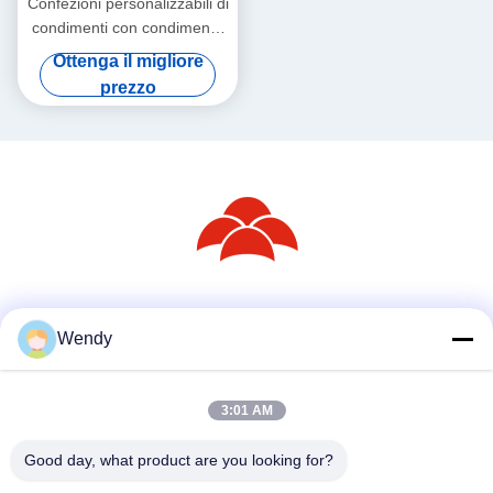
Confezioni personalizzabili di
condimenti con condimento
di sale
Ottenga il migliore
prezzo
Mezzi sociali
Wendy
3:01 AM
Contatto rapido
Telefono
Good day, what product are you looking for?