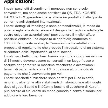
Applicazioni:
I nostri pacchetti di condimenti monouso non sono solo
convenienti, ma sono anche certificati da QS, FDA, KOSHER,
HACCP e BRC,garantire che si ottiene un prodotto di alta qualità
conforme agli standard internazionali.
I nostri dettagli di imballaggio sono personalizzabili, in modo da
poter scegliere la dimensione e il design che meglio si adatta alle
vostre esigenze aziendali.cosi' puoi ottenere il miglior affare
possibile.Abbiamo una capacità di approvvigionamento di
100,000Per questo motivo, la Commissione ha adottato una
proposta di regolamento che prevede l'introduzione di un sistema
di controllo delle importazioni di carni bovine.
I nostri sacchetti di zucchero hanno una durata di conservazione
di 18 mesi e devono essere conservati in un luogo fresco e
asciutto per garantire la massima freschezza.e accettiamo i
termini di pagamento come T/T o qualsiasi altro metodo di
pagamento che è conveniente per voi.
I nostri sacchetti di zucchero sono perfetti per l'uso in caffè,
ristoranti, alberghi e altri stabilimenti di ristorazione.e altri luoghi
dove si gode il caffè o il tèCon le bustine di zucchero di Kairun,
puoi fornire ai tuoi clienti un modo comodo e senza disordini per
addolcire le loro bevande.