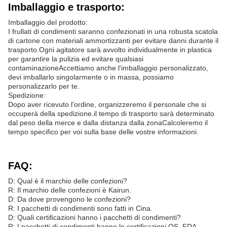
Imballaggio e trasporto:
Imballaggio del prodotto:
I frullati di condimenti saranno confezionati in una robusta scatola
di cartone con materiali ammortizzanti per evitare danni durante il
trasporto.Ogni agitatore sarà avvolto individualmente in plastica
per garantire la pulizia ed evitare qualsiasi
contaminazioneAccettiamo anche l'imballaggio personalizzato,
devi imballarlo singolarmente o in massa, possiamo
personalizzarlo per te.
Spedizione:
Dopo aver ricevuto l'ordine, organizzeremo il personale che si
occuperà della spedizione.il tempo di trasporto sarà determinato
dal peso della merce e dalla distanza dalla zonaCalcoleremo il
tempo specifico per voi sulla base delle vostre informazioni.
FAQ:
D: Qual è il marchio delle confezioni?
R: Il marchio delle confezioni è Kairun.
D: Da dove provengono le confezioni?
R: I pacchetti di condimenti sono fatti in Cina.
D: Quali certificazioni hanno i pacchetti di condimenti?
R: I pacchetti di condimenti hanno le certificazioni QS, FDA,